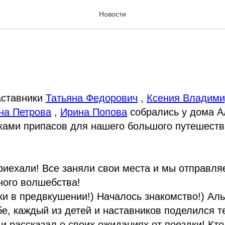
твие в Ялуторовск с Ал
Новости
аставники
Татьяна Федорович
,
Ксения Владими
на Петрова
,
Ирина Попова
собрались у дома А
ками припасов для нашего большого путешест
приехали! Все заняли свои места и мы отправляе
ного волшебства!
ки в предвкушении!) Началось знакомство!) Ал
бе, каждый из детей и наставников поделился т
 и рассказал о своих ожиданиях от поездки! Кто