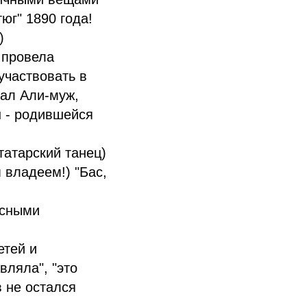
юг" 1890 года!
)
 провела
участвовать в
тал Али-муж,
н - родившейся
татарский танец)
 владеем!) "Бас,
асными
етей и
вляла", "это
 не остался