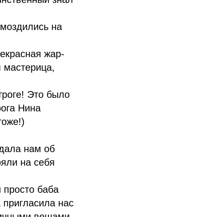
омоздились на
рекрасная жар-
я мастерица,
троге! Это было
рога Нина
оже!)
едала нам об
ряли на себя
 просто баба
а пригласила нас
 личными вещами