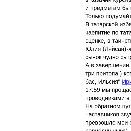
и предметам быт
Только подумайт
В татарской изб
чаепитие по тат
сценке, в таинс
Юлия (Ляйсан)-
сынок чудно сыг
А в завершении 
три притопа!) к
бас, Ильсия"
Ир
17:59 мы проща
проводниками в 
На обратном пут
наставников зву
превзошло мои о
равнодушным!)