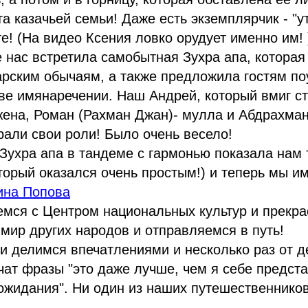
а казачьей семьи! Даже есть экземплярчик - "ут
е! (На видео Ксения ловко орудует именно им! 
е нас встретила самобытная Зухра апа, которая
арским обычаям, а также предложила гостям по
тве имянаречении. Наш Андрей, который вмиг с
жена, Роман (Рахман Джан)- мулла и Абдрахма
рали свои роли! Было очень весело!
Зухра апа в тандеме с гармонью показала нам 
оторый оказался очень простым!) и теперь мы им
ина Попова
емся с Центром национальных культур и прекр
мир других народов и отправляемся в путь!
и делимся впечатлениями и несколько раз от д
чат фразы "это даже лучше, чем я себе предста
жидания". Ни один из наших путешественников