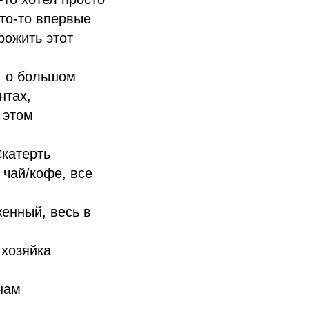
кто-то впервые
рожить этот
, о большом
нтах,
 этом
Скатерть
 чай/кофе, все
женный, весь в
 хозяйка
нам