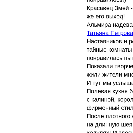
Красавец Змей -
же его выход!
Альмира надевае
Татьяна Петров
Наставников и р
тайные комнаты 
понравилась пыт
Показали творче
жили жители мно
И тут мы услыша
Полевая кухня б
с калиной, корол
фирменный стил
После плотного 
на длинную шея 
ходулях! И здес