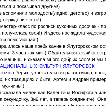
аться и показывал другим!)
 вспомнили молодость(ладно, детство) и взгр
тверждение есть!)
мастер-класс по росписи кухонных досочек - п
о получилась своя!) И здесь нас ждала чудесна
я и помогающая!)
вершилось наше пребывание в Ялуторовском ос
емя! 3 часа как миг!) Обаятельная хозяйка ост
о машины и сказала много добрых слов! И мы т
НАЦИОНАЛЬНЫХ КУЛЬТУР I ЯЛУТОРОВСК
атьяна Рерих, увлекательная рассказчица, пов
ах, их традициях и быте. Артем и Андрей приме
о мужчины!)
рассказала милейшая Валентина Иосифовна или
а секундочку, 8и9 лет, а теперь соедините). Он
ь, а потом и в горницу, которая обставлена ее