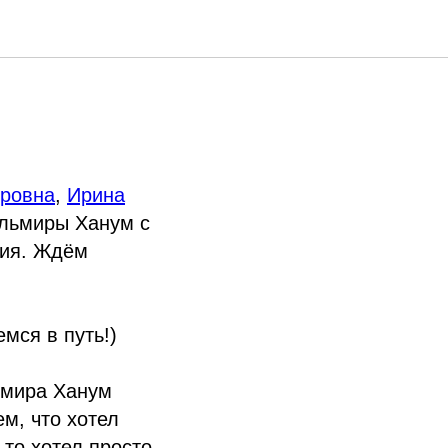
ьмирой
ровна
,
Ирина
льмиры Ханум с
вия. Ждём
мся в путь!)
ьмира Ханум
ем, что хотел
-то хотел просто