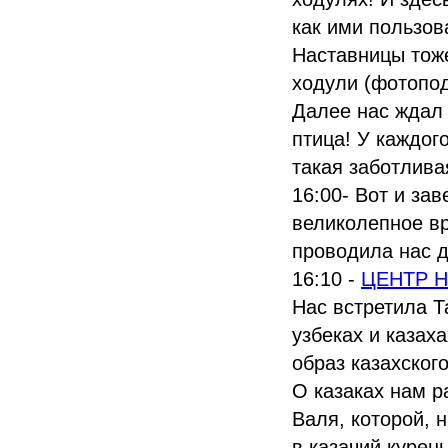
как ими пользов
Наставницы тоже
ходули (фотопод
Далее нас ждал 
птица! У каждог
такая заботлива
16:00- Вот и за
великолепное вр
проводила нас д
16:10 -
ЦЕНТР 
Нас встретила Т
узбеках и казах
образ казахског
О казаках нам 
Валя, которой, н
в казачий курен