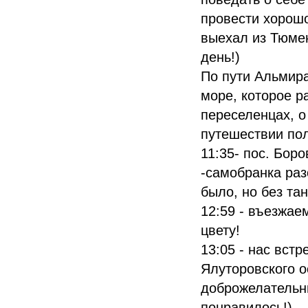
провести хорошо
выехал из Тюмени
день!)
По пути Альмир
море, которое р
переселенцах, о 
путешествии пол
11:35- пос. Бор
-самобранка раз
было, но без тан
12:59 - въезжае
цвету!
13:05 - нас вст
Ялуторовского 
доброжелательны
понравилось!)