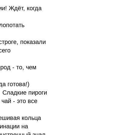
и! Ждёт, когда
лопотать
строге, показали
сего
род - то, чем
а готова!)
! Сладкие пироги
чай - это все
вешивая кольца
динации на
инственный знал