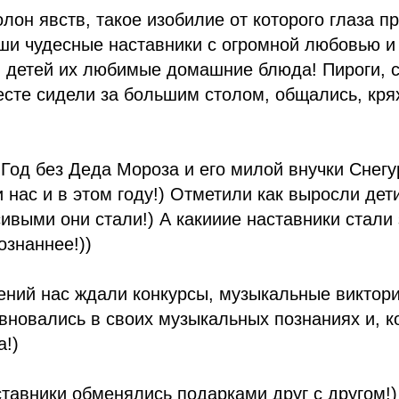
лон явств, такое изобилие от которого глаза п
ши чудесные наставники с огромной любовью и
 детей их любимые домашние блюда! Пироги, с
есте сидели за большим столом, общались, кря
Год без Деда Мороза и его милой внучки Снегу
и нас и в этом году!) Отметили как выросли дет
ивыми они стали!) А какииие наставники стали з
ознаннее!))
ний нас ждали конкурсы, музыкальные виктори
вновались в своих музыкальных познаниях и, к
а!)
ставники обменялись подарками друг с другом!)