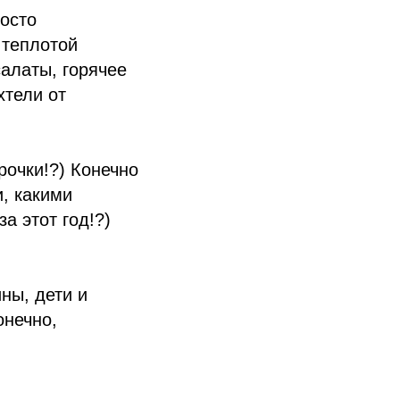
росто
 теплотой
алаты, горячее
хтели от
рочки!?) Конечно
и, какими
а этот год!?)
ны, дети и
онечно,