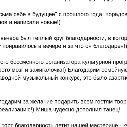
сьма себе в будущее" с прошлого года, порадо
ов и написали новые!)
вечера был теплый круг благодарности, в кото
у понравилось в вечере и за что он благодарен!
его бессменного организатора культурной про
осто мозг и зажигалочка!) Благодарим семейную
аводной музыкальный конкурс, это было азартн
годарим за желание подарить всем гостям твор
реализацию!) Миша чудесно дополнил танец!
 торт благодарность летит нашей мастерице - 