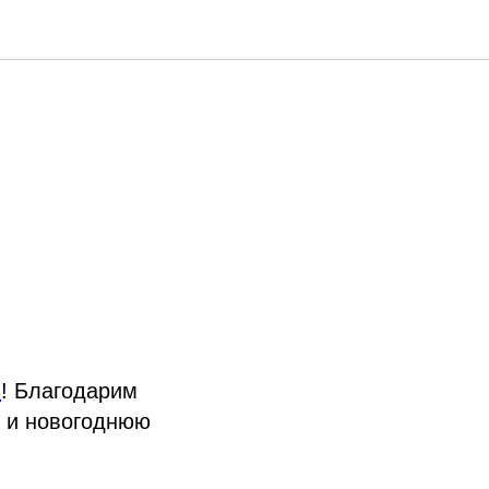
я
! Благодарим
т и новогоднюю