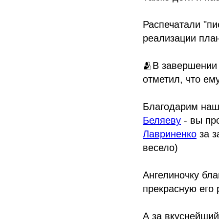
Распечатали "пи
реализации план
🫂В завершении 
отметил, что ем
Благодарим наш
Беляеву
- вы пр
Лавриненко
за з
весело)
Ангелиночку бла
прекрасную его 
А за вкуснейший