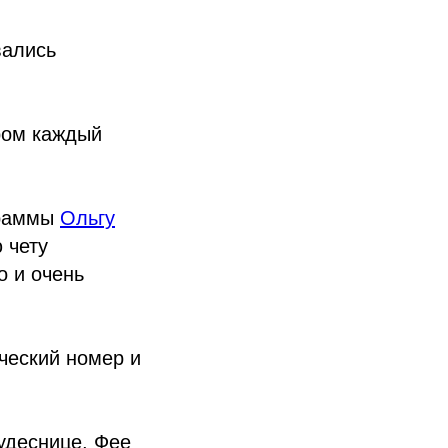
вались
ром каждый
)
граммы
Ольгу
 чету
о и очень
ческий номер и
кудеснице, Фее