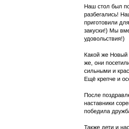
Наш стол был по
разбегались! На
приготовили для
закуски!) Мы вм
удовольствия!)
Какой же Новый 
же, они посетил
сильными и крас
Ещё крепче и ос
После поздравле
наставники соре
победила дружб
Также дети и на