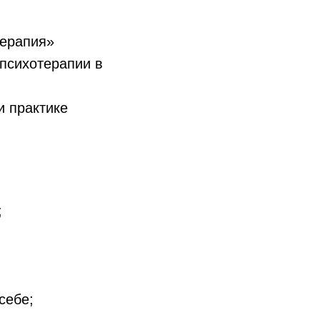
терапия»
 психотерапии в
и практике
;
себе;