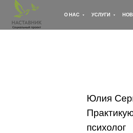
О НАС
УСЛУГИ
НО
Юлия Сер
Практику
психолог