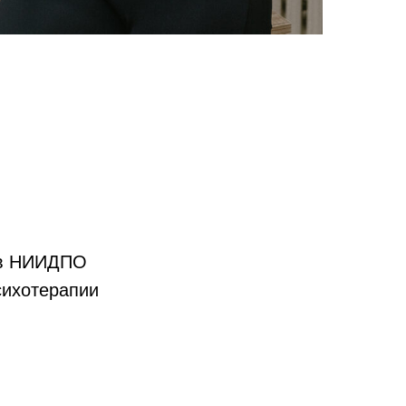
» в НИИДПО
сихотерапии