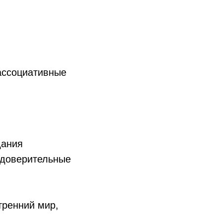
ассоциативные
дания
 доверительные
тренний мир,