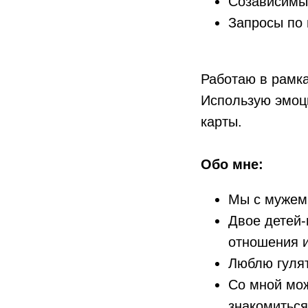
Созависимы
Запросы по 
Работаю в рамка
Использую эмоц
карты.
Обо мне:
Мы с мужем 
Двое детей-
отношения 
Люблю гулят
Со мной мож
знакомиться