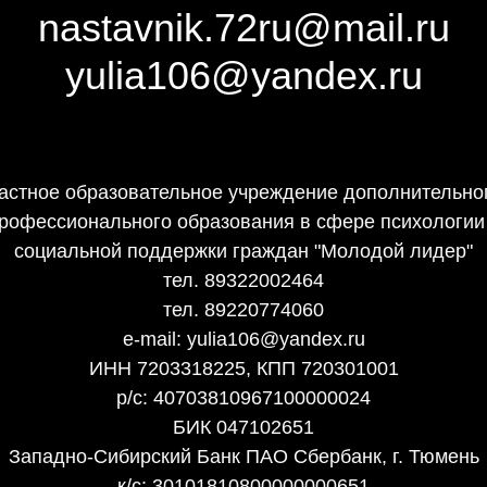
nastavnik.72ru@mail.ru
yulia106@yandex.ru
астное образовательное учреждение дополнительно
рофессионального образования в сфере психологии
социальной поддержки граждан "Молодой лидер"
тел. 89322002464
тел. 89220774060
e-mail: yulia106@yandex.ru
ИНН 7203318225, КПП 720301001
р/с: 40703810967100000024
БИК 047102651
Западно-Сибирский Банк ПАО Сбербанк, г. Тюмень
к/с: 30101810800000000651