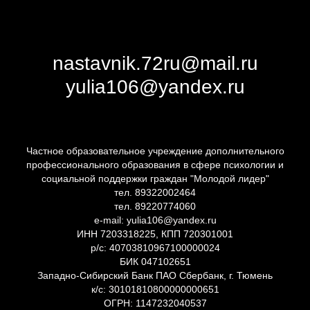
nastavnik.72ru@mail.ru
yulia106@yandex.ru
Частное образовательное учреждение дополнительного
профессионального образования в сфере психологии и
социальной поддержки граждан "Молодой лидер"
тел. 89322002464
тел. 89220774060
e-mail: yulia106@yandex.ru
ИНН 7203318225, КПП 720301001
р/с: 40703810967100000024
БИК 047102651
Западно-Сибирский Банк ПАО Сбербанк, г. Тюмень
к/с: 30101810800000000651
ОГРН: 1147232040537