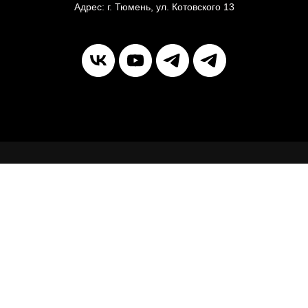
Адрес: г. Тюмень, ул. Котовского 13
Join our community and sign up for our
newsletter to stay up to date with the latest
news.
Home Page
Market